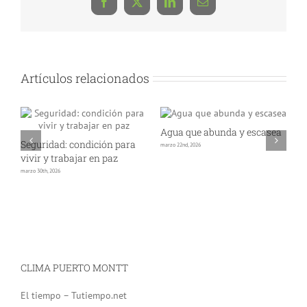
Facebook
X
LinkedIn
Correo
electrónico
Artículos relacionados
Agua que abunda y escasea
Seguridad: condición para
marzo 22nd, 2026
es
E
vivir y trabajar en paz
s
marzo 30th, 2026
i
fe
CLIMA PUERTO MONTT
El tiempo – Tutiempo.net