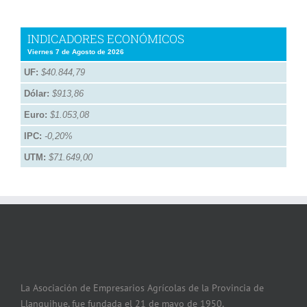
INDICADORES ECONÓMICOS
Viernes 7 de Agosto de 2026
UF:
$40.844,79
Dólar:
$913,86
Euro:
$1.053,08
IPC:
-0,20%
UTM:
$71.649,00
La Asociación de Empresarios Agrícolas de la Provincia de
Llanquihue, fue fundada el 21 de mayo de 1950,