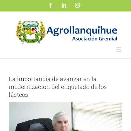
Saltar
Facebook
LinkedIn
Instagram
al
contenido
La importancia de avanzar en la
modernización del etiquetado de los
lácteos
Ver
imagen
más
grande