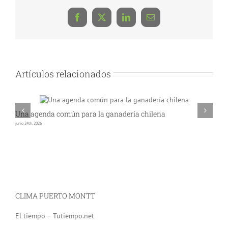
Facebook
X
LinkedIn
Correo
electrónico
Artículos relacionados
Una agenda común para la ganadería chilena
R
junio 24th, 2026
abr
CLIMA PUERTO MONTT
El tiempo – Tutiempo.net