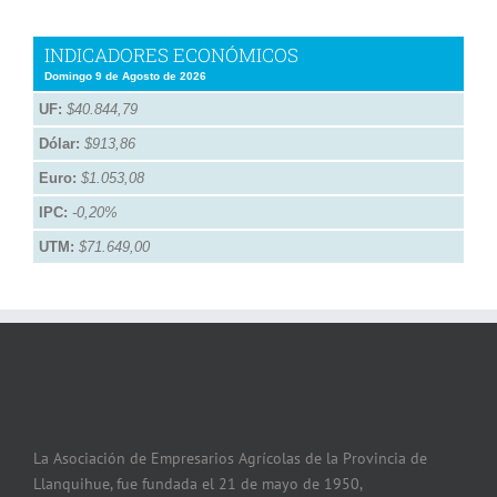
INDICADORES ECONÓMICOS
Domingo 9 de Agosto de 2026
UF:
$40.844,79
Dólar:
$913,86
Euro:
$1.053,08
IPC:
-0,20%
UTM:
$71.649,00
La Asociación de Empresarios Agrícolas de la Provincia de
Llanquihue, fue fundada el 21 de mayo de 1950,