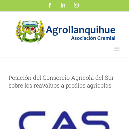
Saltar
Facebook
LinkedIn
Instagram
al
contenido
Posición del Consorcio Agrícola del Sur
sobre los reavalúos a predios agrícolas
Ver
imagen
más
grande