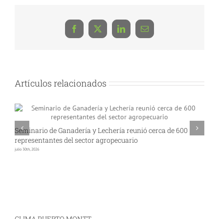
Facebook
X
LinkedIn
Correo
electrónico
Artículos relacionados
Seminario de Ganadería y Lechería reunió cerca de 600
A
representantes del sector agropecuario
p
julio 30th, 2026
jul
CLIMA PUERTO MONTT