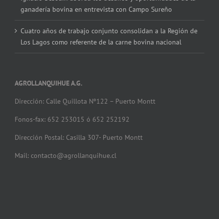
ganadería bovina en entrevista con Campo Sureño
Cuatro años de trabajo conjunto consolidan a la Región de
Los Lagos como referente de la carne bovina nacional
AGROLLANQUIHUE A.G.
Dirección: Calle Quillota Nº122 – Puerto Montt
Fonos-fax: 652 253015 ó 652 252192
Dirección Postal: Casilla 307- Puerto Montt
Mail: contacto@agrollanquihue.cl