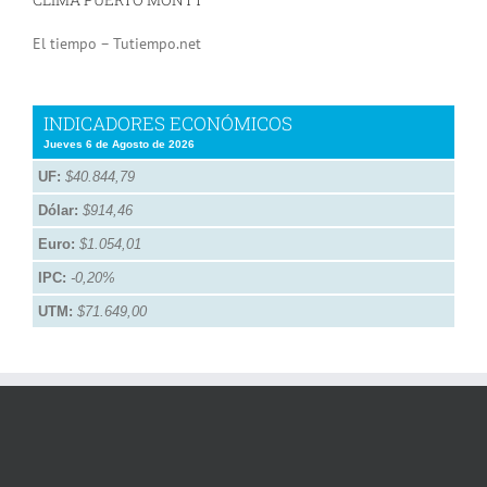
El tiempo – Tutiempo.net
INDICADORES ECONÓMICOS
Jueves 6 de Agosto de 2026
UF:
$40.844,79
Dólar:
$914,46
Euro:
$1.054,01
IPC:
-0,20%
UTM:
$71.649,00