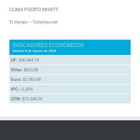
CLIMA PUERTO MONTT
El tiempo – Tutiempo.net
INDICADORES ECONÓMICOS
Sábado 8 de Agosto de 2026
UF:
$40.844,79
Dólar:
$913,86
Euro:
$1.053,08
IPC:
-0,20%
UTM:
$71.649,00