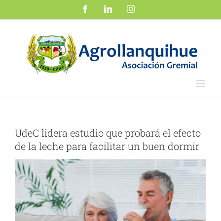
Saltar
Facebook
LinkedIn
Instagram
al
contenido
UdeC lidera estudio que probará el efecto
de la leche para facilitar un buen dormir
Ver
imagen
más
grande