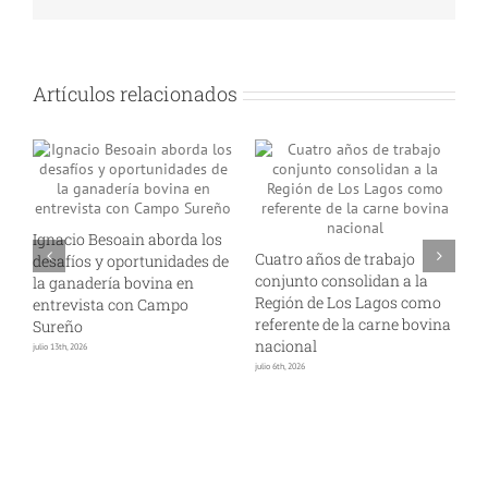
Artículos relacionados
Ignacio Besoain aborda los
Cuatro años de trabajo
A
de
desafíos y oportunidades de
conjunto consolidan a la
i
s
la ganadería bovina en
Región de Los Lagos como
p
entrevista con Campo
referente de la carne bovina
l
Sureño
nacional
s
julio 13th, 2026
julio 6th, 2026
jun