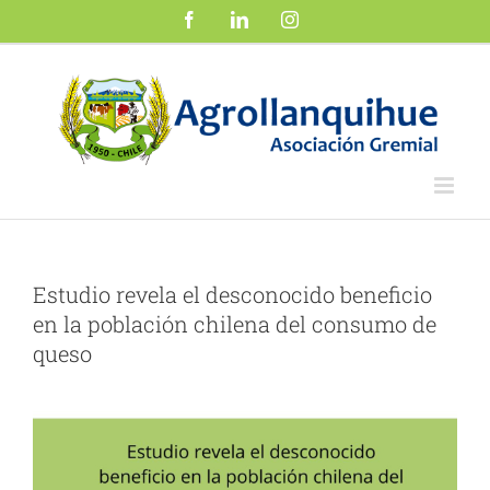
Saltar
Facebook
LinkedIn
Instagram
al
contenido
Estudio revela el desconocido beneficio
en la población chilena del consumo de
queso
Ver
imagen
más
grande