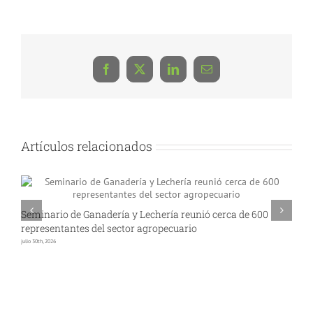
Facebook
X
LinkedIn
Correo
electrónico
Artículos relacionados
Seminario de Ganadería y Lechería reunió cerca de 600
A
representantes del sector agropecuario
p
julio 30th, 2026
jul