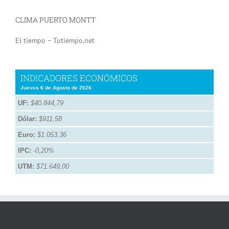
CLIMA PUERTO MONTT
El tiempo – Tutiempo.net
INDICADORES ECONÓMICOS
Jueves 6 de Agosto de 2026
UF:
$40.844,79
Dólar:
$911,58
Euro:
$1.053,36
IPC:
-0,20%
UTM:
$71.649,00