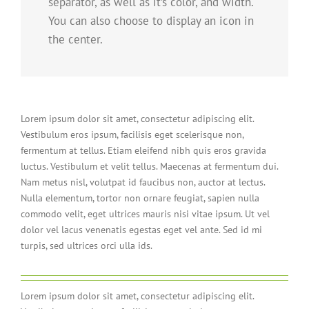
separator, as well as it’s color, and width.
You can also choose to display an icon in
the center.
Lorem ipsum dolor sit amet, consectetur adipiscing elit.
Vestibulum eros ipsum, facilisis eget scelerisque non,
fermentum at tellus. Etiam eleifend nibh quis eros gravida
luctus. Vestibulum et velit tellus. Maecenas at fermentum dui.
Nam metus nisl, volutpat id faucibus non, auctor at lectus.
Nulla elementum, tortor non ornare feugiat, sapien nulla
commodo velit, eget ultrices mauris nisi vitae ipsum. Ut vel
dolor vel lacus venenatis egestas eget vel ante. Sed id mi
turpis, sed ultrices orci ulla ids.
Lorem ipsum dolor sit amet, consectetur adipiscing elit.