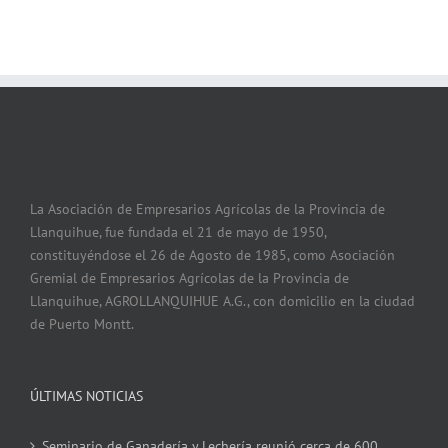
La Asociación de Empresarios Agrícolas de la Provincia de
Llanquihue, fue fundada el 21 de mayo de 1950,
constituyéndose el 26 de Agosto de 1985, como Asociación
Gremial de Empresarios Agrícolas de la Provincia de
Llanquihue, AGROLLANQUIHUE A.G., con domicilio en la ciudad
de Puerto Montt.
ÚLTIMAS NOTICIAS
Seminario de Ganadería y Lechería reunió cerca de 600