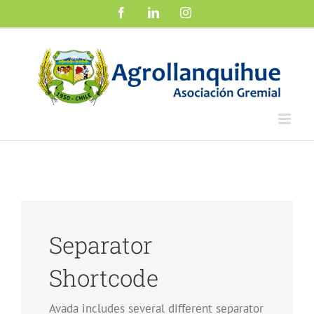
Saltar
Facebook
LinkedIn
Instagram
al
contenido
Separator
Shortcode
Avada includes several different separator