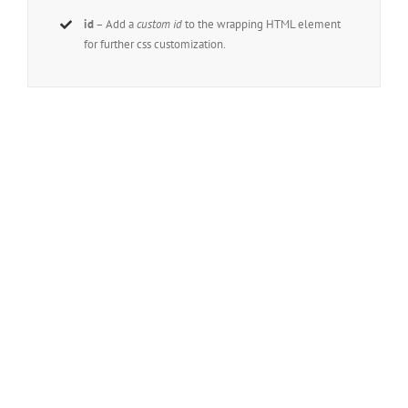
id
– Add a
custom id
to the wrapping HTML element
for further css customization.
Join The 100,000+
Satisfied Avada Users!
BUY AVADA NOW!