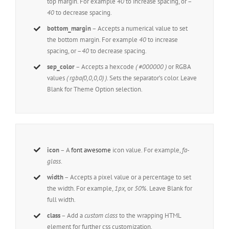
top margin. For example
40
to increase spacing, or –
40
to decrease spacing.
bottom_margin
– Accepts a numerical value to set
the bottom margin. For example
40
to increase
spacing, or –
40
to decrease spacing.
sep_color
– Accepts a hexcode
( #000000 )
or RGBA
values
( rgba(0,0,0,0) )
. Sets the separator’s color. Leave
Blank for Theme Option selection.
icon
– A
font awesome
icon value. For example,
fa-
glass
.
width
– Accepts a pixel value or a percentage to set
the width. For example,
1px,
or
50%
. Leave Blank for
full width.
class
– Add a
custom class
to the wrapping HTML
element for further css customization.