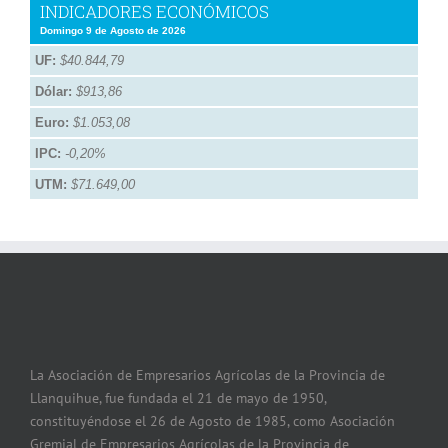
INDICADORES ECONÓMICOS
Domingo 9 de Agosto de 2026
UF:
$40.844,79
Dólar:
$913,86
Euro:
$1.053,08
IPC:
-0,20%
UTM:
$71.649,00
La Asociación de Empresarios Agrícolas de la Provincia de
Llanquihue, fue fundada el 21 de mayo de 1950,
constituyéndose el 26 de Agosto de 1985, como Asociación
Gremial de Empresarios Agrícolas de la Provincia de