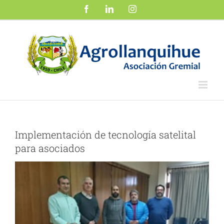
Saltar
Facebook
LinkedIn
Instagram
al
contenido
Implementación de tecnología satelital
para asociados
Ver
imagen
más
grande