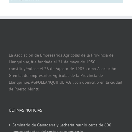
La Asociación de Empresarios Agrícolas de la Provincia de
Llanquihue, fue fundada el 21 de mayo de 1950,
constituyéndose el 26 de Agosto de 1985, como Asociación
Gremial de Empresarios Agrícolas de la Provincia de
Llanquihue, AGROLLANQUIHUE A.G., con domicilio en la ciudad
de Puerto Montt.
ÚLTIMAS NOTICIAS
Seminario de Ganadería y Lechería reunió cerca de 600
representantes del sector agropecuario