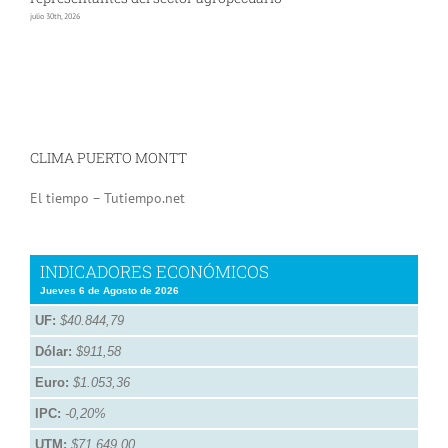
julio 30th, 2026
jul
CLIMA PUERTO MONTT
El tiempo – Tutiempo.net
INDICADORES ECONÓMICOS
Jueves 6 de Agosto de 2026
UF:
$40.844,79
Dólar:
$911,58
Euro:
$1.053,36
IPC:
-0,20%
UTM:
$71.649,00