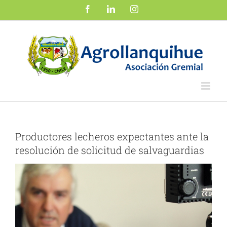
Saltar
Facebook
LinkedIn
Instagram
al
contenido
Productores lecheros expectantes ante la
resolución de solicitud de salvaguardias
Ver
imagen
más
grande