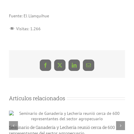
Fuente: El Llanquihue
Visitas:
1.266
Facebook
X
LinkedIn
Correo
electrónico
Artículos relacionados
Seminario de Ganadería y Lechería reunió cerca de 600
A
representantes del sector agropecuario
p