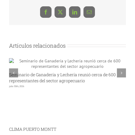
Facebook
X
LinkedIn
Correo
electrónico
Artículos relacionados
Seminario de Ganadería y Lechería reunió cerca de 600
A
representantes del sector agropecuario
p
julio 30th, 2026
jul
CLIMA PUERTO MONTT