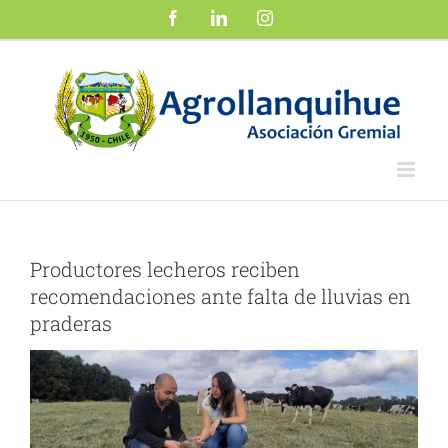
Saltar
Facebook
LinkedIn
Instagram
al
contenido
Productores lecheros reciben
recomendaciones ante falta de lluvias en
praderas
Ver
imagen
más
grande