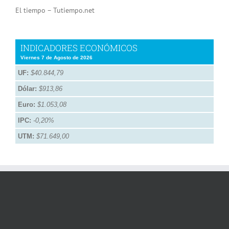
El tiempo – Tutiempo.net
INDICADORES ECONÓMICOS
Viernes 7 de Agosto de 2026
UF:
$40.844,79
Dólar:
$913,86
Euro:
$1.053,08
IPC:
-0,20%
UTM:
$71.649,00