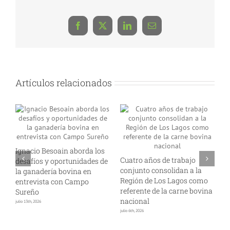
Facebook
X
LinkedIn
Correo
electrónico
Artículos relacionados
Ignacio Besoain aborda los
Cuatro años de trabajo
A
de
desafíos y oportunidades de
conjunto consolidan a la
i
s
la ganadería bovina en
Región de Los Lagos como
p
entrevista con Campo
referente de la carne bovina
l
Sureño
nacional
s
julio 13th, 2026
julio 6th, 2026
jun