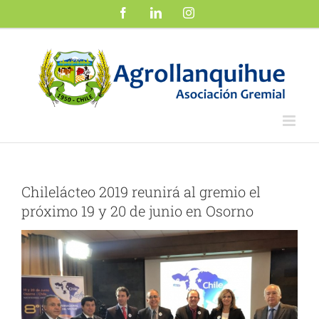
Saltar
Facebook
LinkedIn
Instagram
al
contenido
Chilelácteo 2019 reunirá al gremio el
próximo 19 y 20 de junio en Osorno
Ver
imagen
más
grande