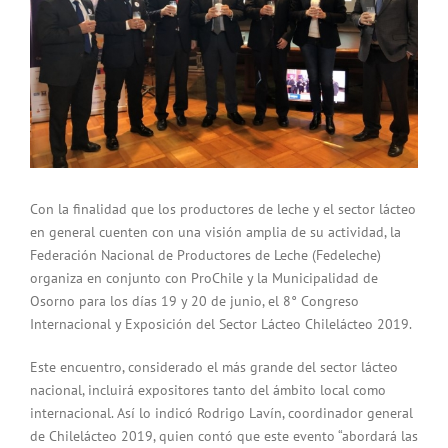
Con la finalidad que los productores de leche y el sector lácteo
en general cuenten con una visión amplia de su actividad, la
Federación Nacional de Productores de Leche (Fedeleche)
organiza en conjunto con ProChile y la Municipalidad de
Osorno para los días 19 y 20 de junio, el 8° Congreso
Internacional y Exposición del Sector Lácteo Chilelácteo 2019.
Este encuentro, considerado el más grande del sector lácteo
nacional, incluirá expositores tanto del ámbito local como
internacional. Así lo indicó Rodrigo Lavín, coordinador general
de Chilelácteo 2019, quien contó que este evento “abordará las