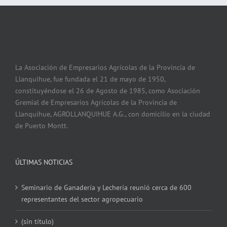
La Asociación de Empresarios Agrícolas de la Provincia de
Llanquihue, fue fundada el 21 de mayo de 1950,
constituyéndose el 26 de Agosto de 1985, como Asociación
Gremial de Empresarios Agrícolas de la Provincia de
Llanquihue, AGROLLANQUIHUE A.G., con domicilio en la ciudad
de Puerto Montt.
ÚLTIMAS NOTICIAS
Seminario de Ganadería y Lechería reunió cerca de 600
representantes del sector agropecuario
(sin título)