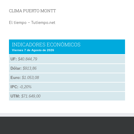
CLIMA PUERTO MONTT
El tiempo – Tutiempo.net
INDICADORES ECONÓMICOS
Viernes 7 de Agosto de 2026
UF:
$40.844,79
Dólar:
$913,86
Euro:
$1.053,08
IPC:
-0,20%
UTM:
$71.649,00