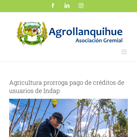
Saltar
Facebook
LinkedIn
Instagram
al
contenido
Agricultura prorroga pago de créditos de
usuarios de Indap
Ver
imagen
más
grande