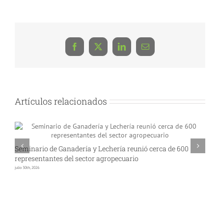
Facebook
X
LinkedIn
Correo
electrónico
Artículos relacionados
Seminario de Ganadería y Lechería reunió cerca de 600
A
representantes del sector agropecuario
p
julio 30th, 2026
jul