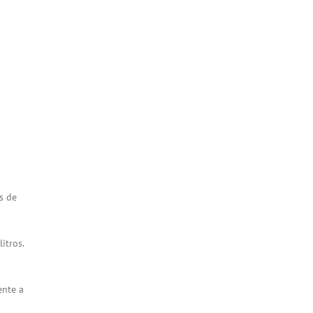
s de
litros.
ente a