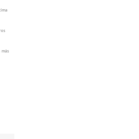
cima
ros
s más