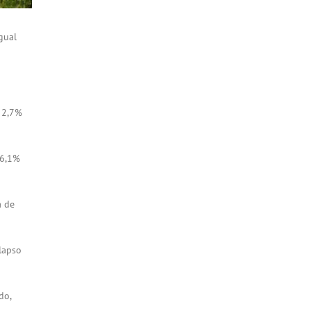
gual
e 2,7%
 6,1%
a de
 lapso
do,