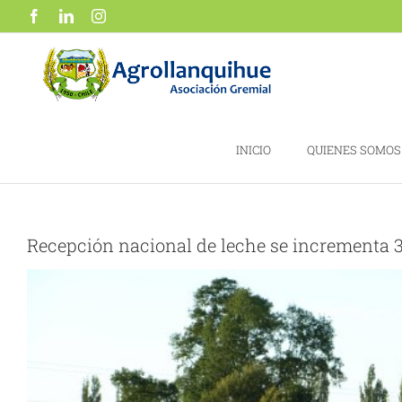
Saltar
Facebook
LinkedIn
Instagram
al
contenido
INICIO
QUIENES SOMOS
Recepción nacional de leche se incrementa 3,
Ver
imagen
más
grande