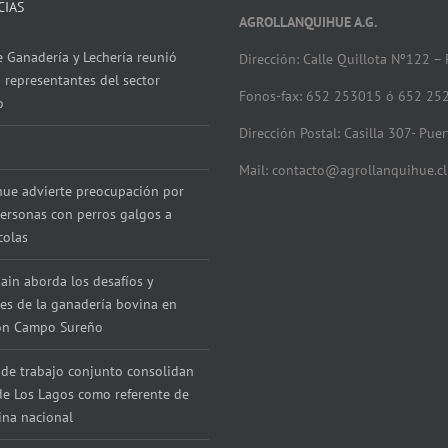
CIAS
AGROLLANQUIHUE A.G.
 Ganadería y Lechería reunió
Dirección: Calle Quillota Nº122 –
 representantes del sector
Fonos-fax: 652 253015 ó 652 25
o
Dirección Postal: Casilla 307- Pue
Mail: contacto@agrollanquihue.cl
hue advierte preocupación por
ersonas con perros galgos a
colas
ain aborda los desafíos y
es de la ganadería bovina en
con Campo Sureño
de trabajo conjunto consolidan
de Los Lagos como referente de
ina nacional