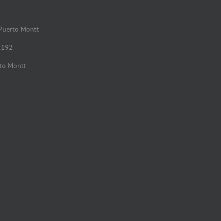
 Puerto Montt
2192
rto Montt