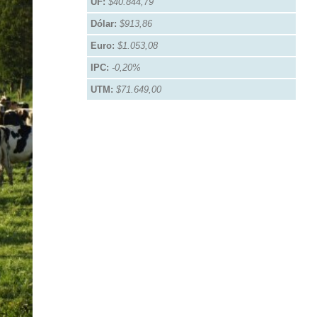
UF:
$40.844,79
Dólar:
$913,86
Euro:
$1.053,08
IPC:
-0,20%
UTM:
$71.649,00