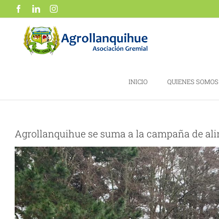
Saltar
Facebook
LinkedIn
Instagram
al
contenido
INICIO
QUIENES SOMOS
Agrollanquihue se suma a la campaña de ali
Ver
imagen
más
grande