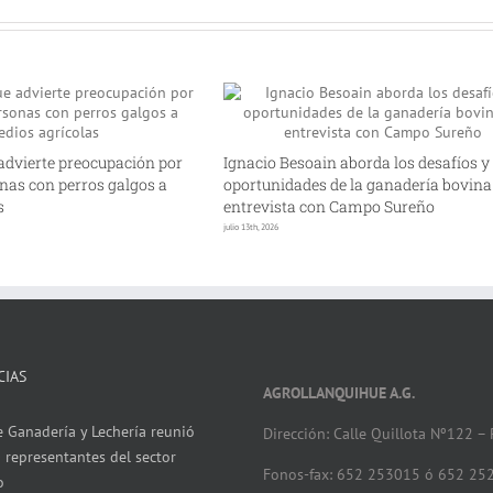
advierte preocupación por
Ignacio Besoain aborda los desafíos y
nas con perros galgos a
oportunidades de la ganadería bovina
s
entrevista con Campo Sureño
julio 13th, 2026
CIAS
AGROLLANQUIHUE A.G.
 Ganadería y Lechería reunió
Dirección: Calle Quillota Nº122 –
 representantes del sector
Fonos-fax: 652 253015 ó 652 25
o