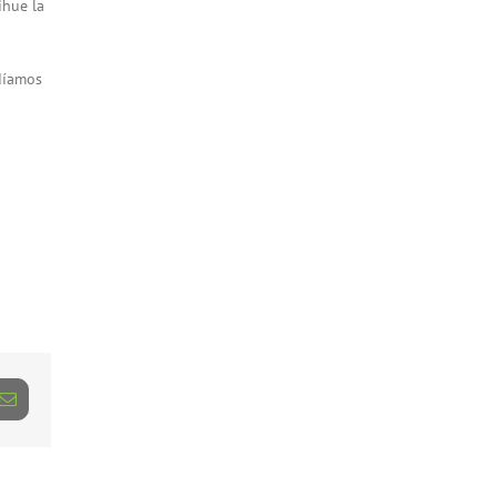
ihue la
díamos
dIn
Correo
electrónico