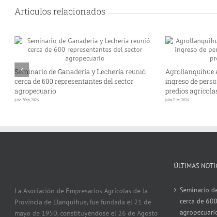
Artículos relacionados
Seminario de Ganadería y Lechería reunió
Agrollanquihue 
cerca de 600 representantes del sector
ingreso de perso
agropecuario
predios agrícola
julio 30th, 2026
julio 21st, 2026
ÚLTIMAS NOTI
Seminario de
La Asociación de Empresarios Agrícolas de la
cerca de 600
Provincia de Llanquihue, fue fundada el 21 de
agropecuari
mayo de 1950, constituyéndose el 26 de Agosto