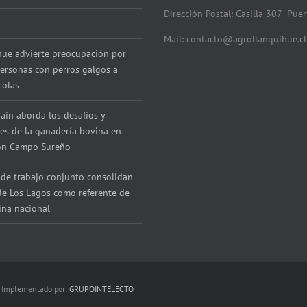
Dirección Postal: Casilla 307- Pue
Mail: contacto@agrollanquihue.cl
hue advierte preocupación por
ersonas con perros galgos a
colas
ain aborda los desafíos y
es de la ganadería bovina en
con Campo Sureño
de trabajo conjunto consolidan
de Los Lagos como referente de
ina nacional
 | Implementado por:
GRUPOINTELECTO