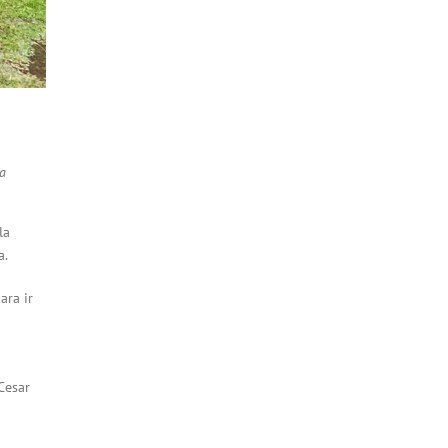
ra
la
a.
ara ir
Cesar