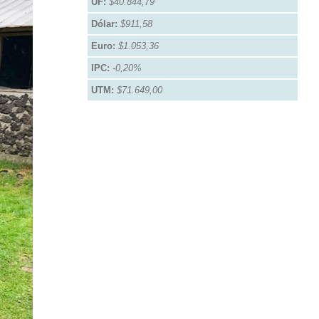
UF:
$40.844,79
Dólar:
$911,58
Euro:
$1.053,36
IPC:
-0,20%
UTM:
$71.649,00