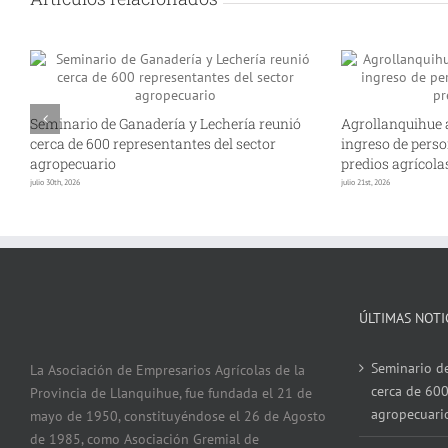
Seminario de Ganadería y Lechería reunió
Agrollanquihue 
cerca de 600 representantes del sector
ingreso de perso
agropecuario
predios agrícola
julio 30th, 2026
julio 21st, 2026
ÚLTIMAS NOTI
Seminario de
La Asociación de Empresarios Agrícolas de la
cerca de 600
Provincia de Llanquihue, fue fundada el 21 de
agropecuari
mayo de 1950, constituyéndose el 26 de Agosto
de 1985, como Asociación Gremial de