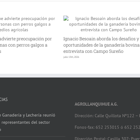
advierte preocupación por
Ignacio Besoain aborda los desafíos y
nas con perros galgos a
oportunidades de la ganadería bovina
s
entrevista con Campo Sureño
julio 13th, 2026
CIAS
AGROLLANQUIHUE A.G.
 Ganadería y Lechería reunió
Dirección: Calle Quillota Nº122 –
 representantes del sector
Fonos-fax: 652 253015 ó 652 25
o
Dirección Postal: Casilla 307- Pue