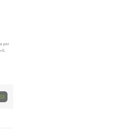
a por
il.
dIn
Correo
electrónico