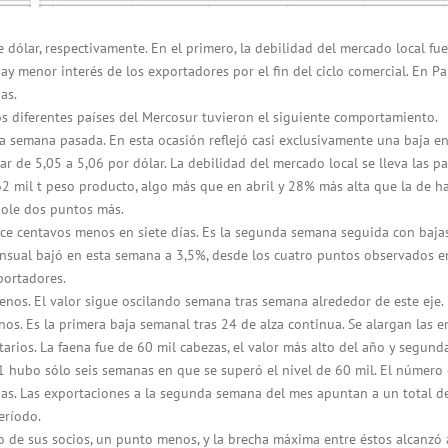
 dólar, respectivamente. En el primero, la debilidad del mercado local fue
ay menor interés de los exportadores por el fin del ciclo comercial. En P
as.
los diferentes países del Mercosur tuvieron el siguiente comportamiento.
a semana pasada. En esta ocasión reflejó casi exclusivamente una baja e
ar de 5,05 a 5,06 por dólar. La debilidad del mercado local se lleva las p
2 mil t peso producto, algo más que en abril y 28% más alta que la de h
dole dos puntos más.
once centavos menos en siete días. Es la segunda semana seguida con baja
mensual bajó en esta semana a 3,5%, desde los cuatro puntos observados e
portadores.
enos. El valor sigue oscilando semana tras semana alrededor de este eje.
os. Es la primera baja semanal tras 24 de alza continua. Se alargan las e
atarios. La faena fue de 60 mil cabezas, el valor más alto del año y segund
 hubo sólo seis semanas en que se superó el nivel de 60 mil. El número
vias. Las exportaciones a la segunda semana del mes apuntan a un total d
eríodo.
 de sus socios, un punto menos, y la brecha máxima entre éstos alcanzó 