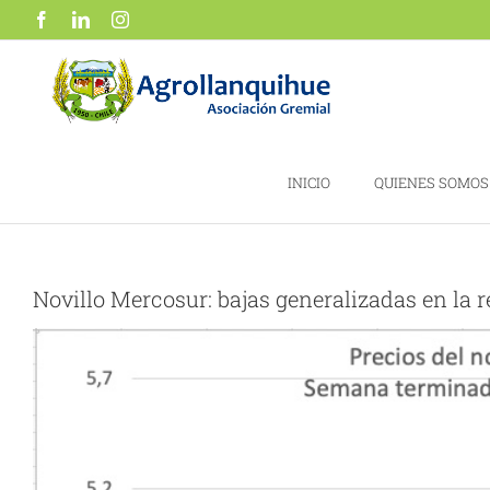
Saltar
Facebook
LinkedIn
Instagram
al
contenido
INICIO
QUIENES SOMOS
Novillo Mercosur: bajas generalizadas en la 
Ver
imagen
más
grande