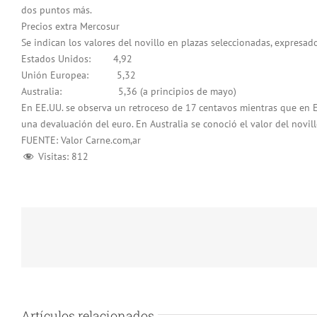
dos puntos más.
Precios extra Mercosur
Se indican los valores del novillo en plazas seleccionadas, expresad
Estados Unidos: 4,92
Unión Europea: 5,32
Australia: 5,36 (a principios de mayo)
En EE.UU. se observa un retroceso de 17 centavos mientras que en
una devaluación del euro. En Australia se conoció el valor del novill
FUENTE: Valor Carne.com,ar
Visitas:
812
Artículos relacionados