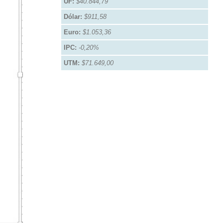
UF:
$40.844,79
Dólar:
$911,58
Euro:
$1.053,36
IPC:
-0,20%
UTM:
$71.649,00