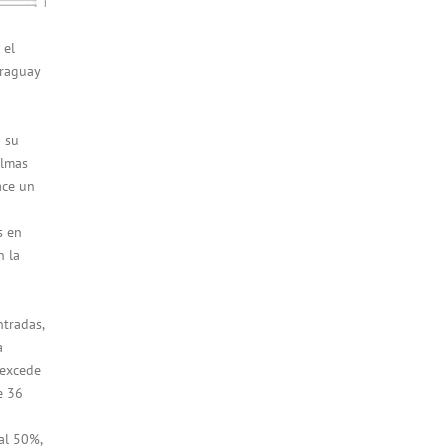
 el
araguay
n su
almas
ace un
s en
n la
ntradas,
a
 excede
e 36
al 50%,