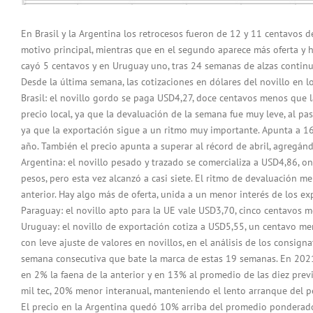
En Brasil y la Argentina los retrocesos fueron de 12 y 11 centavos de
motivo principal, mientras que en el segundo aparece más oferta y h
cayó 5 centavos y en Uruguay uno, tras 24 semanas de alzas continu
Desde la última semana, las cotizaciones en dólares del novillo en 
Brasil: el novillo gordo se paga USD4,27, doce centavos menos que l
precio local, ya que la devaluación de la semana fue muy leve, al pas
ya que la exportación sigue a un ritmo muy importante. Apunta a 16
año. También el precio apunta a superar al récord de abril, agregán
Argentina: el novillo pesado y trazado se comercializa a USD4,86, 
pesos, pero esta vez alcanzó a casi siete. El ritmo de devaluación 
anterior. Hay algo más de oferta, unida a un menor interés de los ex
Paraguay: el novillo apto para la UE vale USD3,70, cinco centavos m
Uruguay: el novillo de exportación cotiza a USD5,55, un centavo men
con leve ajuste de valores en novillos, en el análisis de los consign
semana consecutiva que bate la marca de estas 19 semanas. En 2021
en 2% la faena de la anterior y en 13% al promedio de las diez pre
mil tec, 20% menor interanual, manteniendo el lento arranque del p
El precio en la Argentina quedó 10% arriba del promedio ponderado