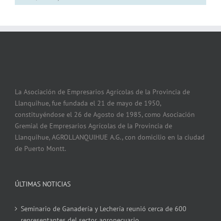
La Asociación de Empresarios Agrícolas de la Provincia de
Llanquihue, fue fundada el 21 de mayo de 1950,
constituyéndose el 26 de Agosto de 1985, como Asociación
Gremial de Empresarios Agrícolas de la Provincia de
Llanquihue, AGROLLANQUIHUE A.G., con domicilio en la ciudad
de Puerto Montt.
ÚLTIMAS NOTICIAS
Seminario de Ganadería y Lechería reunió cerca de 600
representantes del sector agropecuario