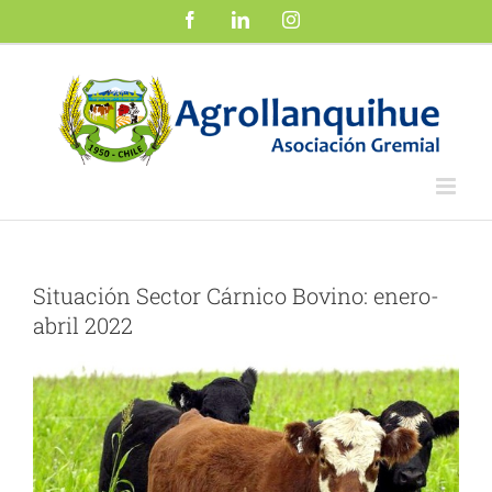
Saltar
Facebook
LinkedIn
Instagram
al
contenido
Situación Sector Cárnico Bovino: enero-
abril 2022
Ver
imagen
más
grande