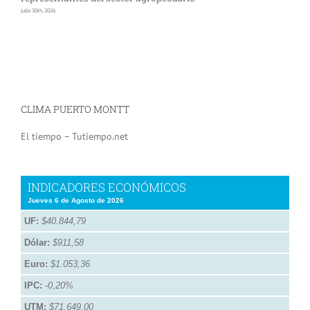
julio 30th, 2026
jul
CLIMA PUERTO MONTT
El tiempo – Tutiempo.net
INDICADORES ECONÓMICOS
Jueves 6 de Agosto de 2026
UF:
$40.844,79
Dólar:
$911,58
Euro:
$1.053,36
IPC:
-0,20%
UTM:
$71.649,00