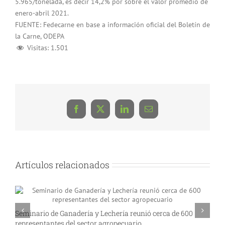
5.965/tonelada, es decir 14,2% por sobre el valor promedio de
enero-abril 2021.
FUENTE: Fedecarne en base a información oficial del Boletín de
la Carne, ODEPA
Visitas:
1.501
Facebook
X
LinkedIn
Correo
electrónico
Artículos relacionados
Seminario de Ganadería y Lechería reunió cerca de 600
A
representantes del sector agropecuario
p