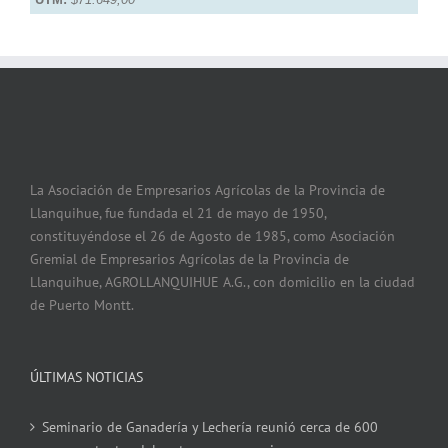
La Asociación de Empresarios Agrícolas de la Provincia de
Llanquihue, fue fundada el 21 de mayo de 1950,
constituyéndose el 26 de Agosto de 1985, como Asociación
Gremial de Empresarios Agrícolas de la Provincia de
Llanquihue, AGROLLANQUIHUE A.G., con domicilio en la ciudad
de Puerto Montt.
ÚLTIMAS NOTICIAS
Seminario de Ganadería y Lechería reunió cerca de 600