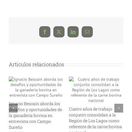
Facebook
X
LinkedIn
Correo
electrónico
Artículos relacionados
Ignacio Besoain aborda los
Cuatro años de trabajo
A
de
desafíos y oportunidades de
conjunto consolidan a la
i
s
la ganadería bovina en
Región de Los Lagos como
p
entrevista con Campo
referente de la carne bovina
l
Sureño