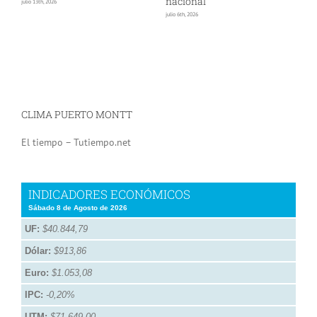
nacional
s
julio 13th, 2026
julio 6th, 2026
jun
CLIMA PUERTO MONTT
El tiempo – Tutiempo.net
INDICADORES ECONÓMICOS
Sábado 8 de Agosto de 2026
UF:
$40.844,79
Dólar:
$913,86
Euro:
$1.053,08
IPC:
-0,20%
UTM:
$71.649,00