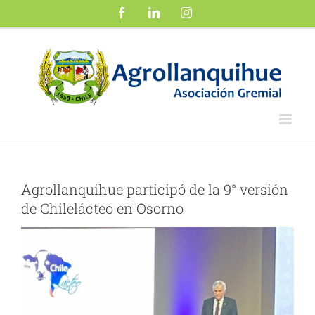
Saltar
Facebook
LinkedIn
Instagram
al
contenido
Agrollanquihue participó de la 9° versión
de Chilelácteo en Osorno
Ver
imagen
más
grande