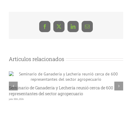
Facebook
X
LinkedIn
Correo
electrónico
Artículos relacionados
Seminario de Ganadería y Lechería reunió cerca de 600
A
representantes del sector agropecuario
p
julio 30th, 2026
jul