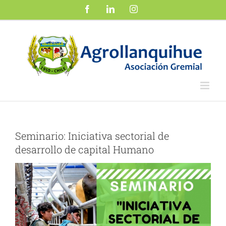
Saltar
Facebook
LinkedIn
Instagram
al
contenido
Seminario: Iniciativa sectorial de
desarrollo de capital Humano
Ver
imagen
más
grande