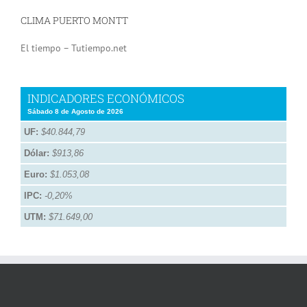
CLIMA PUERTO MONTT
El tiempo – Tutiempo.net
INDICADORES ECONÓMICOS
Sábado 8 de Agosto de 2026
UF:
$40.844,79
Dólar:
$913,86
Euro:
$1.053,08
IPC:
-0,20%
UTM:
$71.649,00