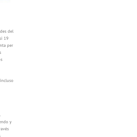
des del
si 19
nta per
s
os
 incluso
.
endo y
ravés
s