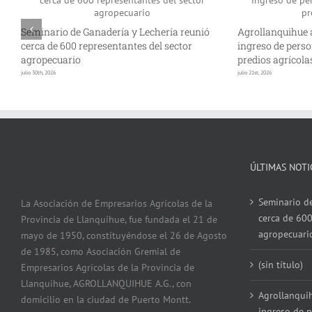
Seminario de Ganadería y Lechería reunió
Agrollanquihue 
cerca de 600 representantes del sector
ingreso de perso
agropecuario
predios agrícola
julio 30th, 2026
julio 21st, 2026
ÚLTIMAS NOTI
Seminario de
La Asociación de Empresarios Agrícolas de la
cerca de 600
Provincia de Llanquihue, fue fundada el 21 de
agropecuari
mayo de 1950, constituyéndose el 26 de Agosto
de 1985, como Asociación Gremial de
(sin título)
Empresarios Agrícolas de la Provincia de
Llanquihue, AGROLLANQUIHUE A.G., con
Agrollanqui
domicilio en la ciudad de Puerto Montt.
ingreso de p