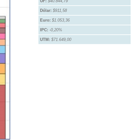
UF:
$40.844,79
Dólar:
$911,58
Euro:
$1.053,36
IPC:
-0,20%
UTM:
$71.649,00