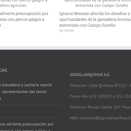
advierte preocupación por
Ignacio Besoain aborda los desafíos y
nas con perros galgos a
oportunidades de la ganadería bovina
s
entrevista con Campo Sureño
julio 13th, 2026
CIAS
AGROLLANQUIHUE A.G.
 Ganadería y Lechería reunió
Dirección: Calle Quillota Nº122 –
 representantes del sector
Fonos-fax: 652 253015 ó 652 25
o
Dirección Postal: Casilla 307- Pue
Mail: contacto@agrollanquihue.cl
hue advierte preocupación por
ersonas con perros galgos a