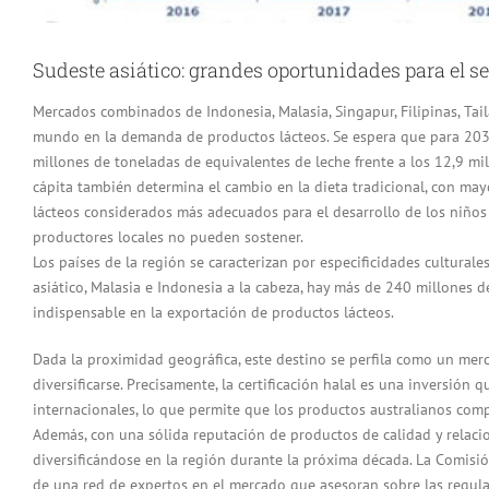
Sudeste asiático: grandes oportunidades para el se
Mercados combinados de Indonesia, Malasia, Singapur, Filipinas, Ta
mundo en la demanda de productos lácteos. Se espera que para 2030 
millones de toneladas de equivalentes de leche frente a los 12,9 mi
cápita también determina el cambio en la dieta tradicional, con may
lácteos considerados más adecuados para el desarrollo de los niños
productores locales no pueden sostener.
Los países de la región se caracterizan por especificidades cultural
asiático, Malasia e Indonesia a la cabeza, hay más de 240 millones d
indispensable en la exportación de productos lácteos.
Dada la proximidad geográfica, este destino se perfila como un mer
diversificarse. Precisamente, la certificación halal es una inversió
internacionales, lo que permite que los productos australianos com
Además, con una sólida reputación de productos de calidad y relaci
diversificándose en la región durante la próxima década. La Comisi
de una red de expertos en el mercado que asesoran sobre las regul