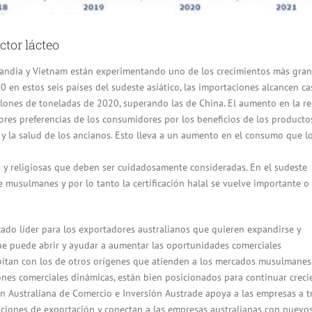
ctor lácteo
ilandia y Vietnam están experimentando uno de los crecimientos más gran
en estos seis países del sudeste asiático, las importaciones alcancen ca
llones de toneladas de 2020, superando las de China. El aumento en la re
ores preferencias de los consumidores por los beneficios de los producto
 y la salud de los ancianos. Esto lleva a un aumento en el consumo que l
es y religiosas que deben ser cuidadosamente consideradas. En el sudeste
e musulmanes y por lo tanto la certificación halal se vuelve importante o
cado líder para los exportadores australianos que quieren expandirse y
n que puede abrir y ayudar a aumentar las oportunidades comerciales
pitan con los de otros orígenes que atienden a los mercados musulmanes
ones comerciales dinámicas, están bien posicionados para continuar creci
ón Australiana de Comercio e Inversión Austrade apoya a las empresas a t
aciones de exportación y conectan a las empresas australianas con nuevo