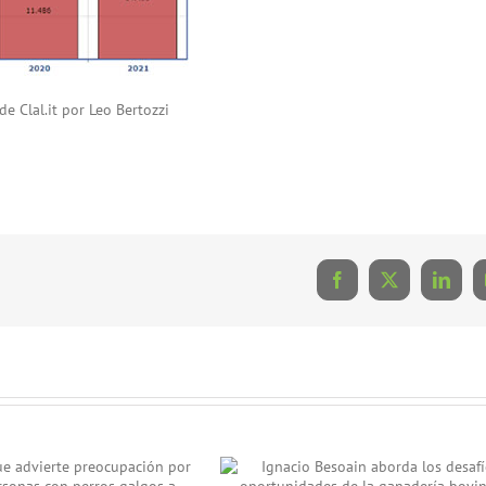
e Clal.it por Leo Bertozzi
Facebook
X
Linke