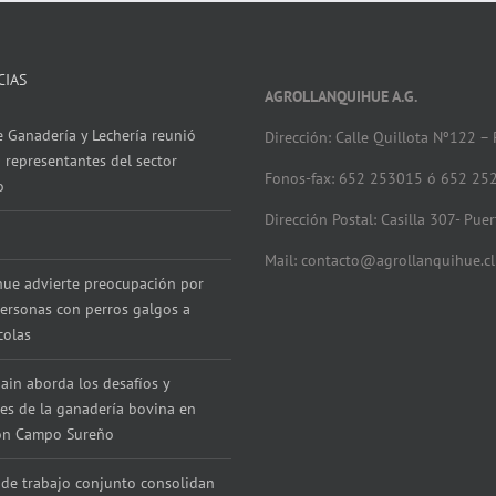
CIAS
AGROLLANQUIHUE A.G.
 Ganadería y Lechería reunió
Dirección: Calle Quillota Nº122 –
 representantes del sector
Fonos-fax: 652 253015 ó 652 25
o
Dirección Postal: Casilla 307- Pue
Mail: contacto@agrollanquihue.cl
hue advierte preocupación por
ersonas con perros galgos a
colas
ain aborda los desafíos y
es de la ganadería bovina en
con Campo Sureño
de trabajo conjunto consolidan