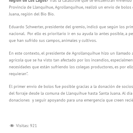
Región de Los Lagos.-
Tras la catástrofe que se encuentran viviendo c
Provincia de Llanquihue, Agrollanquihue, realizó un envío de bolos
Juana, región del Bío Bío.
Eduardo Schwerter, presidente del gremio, indicó que según los pri
nacional. Por ello es prioritario ir en su ayuda lo antes posible, a 
que han sufrido sus campos, animales y cultivos.
En este contexto, el presidente de Agrollanquihue hizo un llamado a
agrícola que se ha visto tan afectado por los incendios, especialmen
necesidades que están sufriendo los colegas productores, es por el
requieran”.
El primer envío de bolos fue posible gracias a la donación de socios
del forraje desde la comuna de Llanquihue hasta Santa Juana. Al d
donaciones y seguir apoyando para una emergencia que creen rec
Visitas:
921