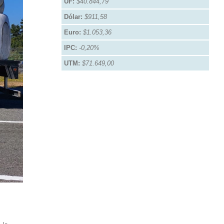
UF:
$40.844,79
Dólar:
$911,58
Euro:
$1.053,36
IPC:
-0,20%
UTM:
$71.649,00