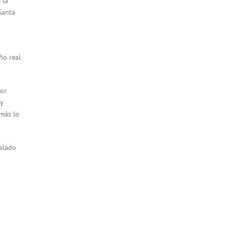
 la
Santa
ño real
tor
y
 más lo
aslado