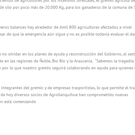
ientos de agricultores por los incendios forestales, el gremio agrícola de
 de silo por poco más de 20.000 Kg, para los ganaderos de la comuna de 
meros balances hay alrededor de 6mil 800 agricultores afectados a nivel
pesar de que la emergencia aún sigue y no es posible todavía evaluar el da
 no olvidar en los planes de ayuda y reconstrucción del Gobierno, al sec
te en las regiones de Ñuble, Bío Bío y la Araucanía. “Sabemos la tragedia 
lo por lo que nuestro gremio seguirá colaborando en ayuda para quienes
 integrantes del gremio y de empresas trasportistas, lo que permite el tr
ía de hoy diversos socios de Agrollanquihue han comprometido nuevas
ién está comenzando