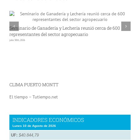
Seminario de Ganadería y Lechería reunió cerca de 600
A
representantes del sector agropecuario
p
julio 30th, 2026
jul
CLIMA PUERTO MONTT
El tiempo – Tutiempo.net
INDICADORES ECONÓMICOS
Lunes 10 de Agosto de 2026
UF:
$40.844,79