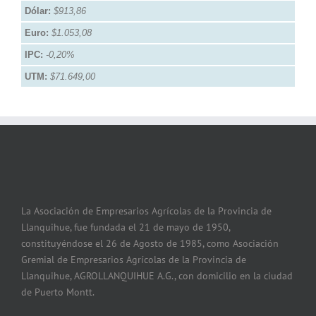
Dólar:
$913,86
Euro:
$1.053,08
IPC:
-0,20%
UTM:
$71.649,00
La Asociación de Empresarios Agrícolas de la Provincia de
Llanquihue, fue fundada el 21 de mayo de 1950,
constituyéndose el 26 de Agosto de 1985, como Asociación
Gremial de Empresarios Agrícolas de la Provincia de
Llanquihue, AGROLLANQUIHUE A.G., con domicilio en la ciudad
de Puerto Montt.