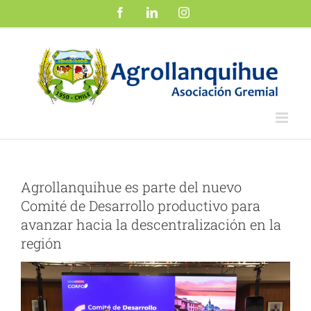
Saltar
Facebook
LinkedIn
Instagram
al
contenido
Agrollanquihue es parte del nuevo
Comité de Desarrollo productivo para
avanzar hacia la descentralización en la
región
Ver
imagen
más