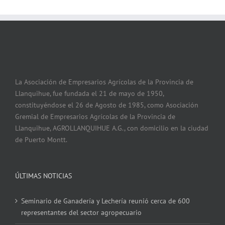
La Asociación de Empresarios Agrícolas de la Provincia de
Llanquihue, fue fundada el 21 de mayo de 1950,
constituyéndose el 26 de Agosto de 1985, como Asociación
Gremial de Empresarios Agrícolas de la Provincia de
Llanquihue, AGROLLANQUIHUE A.G., con domicilio en la ciudad
de Puerto Montt.
ÚLTIMAS NOTICIAS
Seminario de Ganadería y Lechería reunió cerca de 600
representantes del sector agropecuario