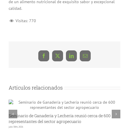
de un alimento nutricional de exquisito sabor y excepcional
calidad.
Visitas:
770
Facebook
X
LinkedIn
Correo
electrónico
Artículos relacionados
Seminario de Ganadería y Lechería reunió cerca de 600
A
representantes del sector agropecuario
p
julio 30th, 2026
jul