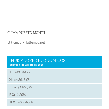
CLIMA PUERTO MONTT
El tiempo – Tutiempo.net
INDICADORES ECONÓMICOS
Jueves 6 de Agosto de 2026
UF:
$40.844,79
Dólar:
$911,58
Euro:
$1.053,36
IPC:
-0,20%
UTM:
$71.649,00