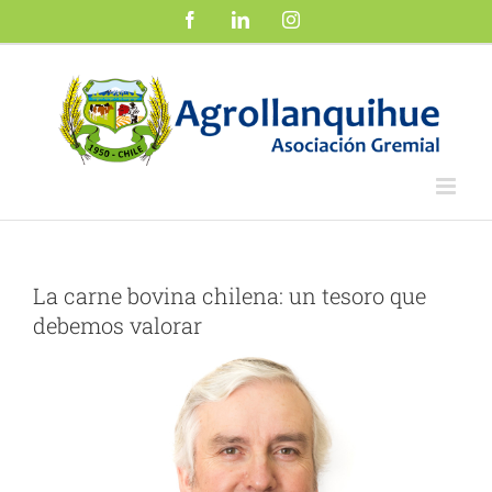
Saltar
Facebook
LinkedIn
Instagram
al
contenido
La carne bovina chilena: un tesoro que
debemos valorar
Ver
imagen
más
grande