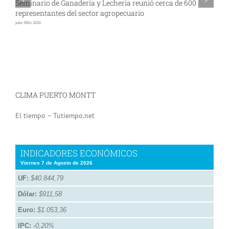
Seminario de Ganadería y Lechería reunió cerca de 600
A
representantes del sector agropecuario
p
julio 30th, 2026
jul
CLIMA PUERTO MONTT
El tiempo – Tutiempo.net
INDICADORES ECONÓMICOS
Viernes 7 de Agosto de 2026
UF:
$40.844,79
Dólar:
$911,58
Euro:
$1.053,36
IPC:
-0,20%