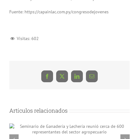
Fuente: https://capainlac.com.py/congresodejovenes
Visitas:
602
Facebook
X
LinkedIn
Correo
electrónico
Artículos relacionados