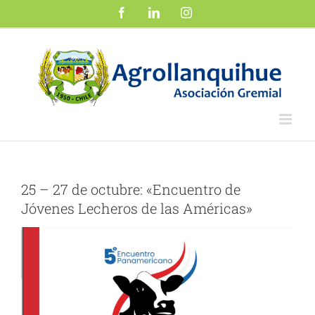
Saltar
Facebook
LinkedIn
Instagram
al
contenido
25 – 27 de octubre: «Encuentro de
Jóvenes Lecheros de las Américas»
Ver
imagen
más
grande