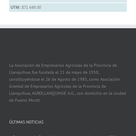
UTM:
$71.649,00
La Asociación de Empresarios Agrícolas de la Provincia de
Llanquihue, fue fundada el 21 de mayo de 1950,
constituyéndose el 26 de Agosto de 1985, como Asociación
Gremial de Empresarios Agrícolas de la Provincia de
Llanquihue, AGROLLANQUIHUE A.G., con domicilio en la ciudad
de Puerto Montt.
ÚLTIMAS NOTICIAS