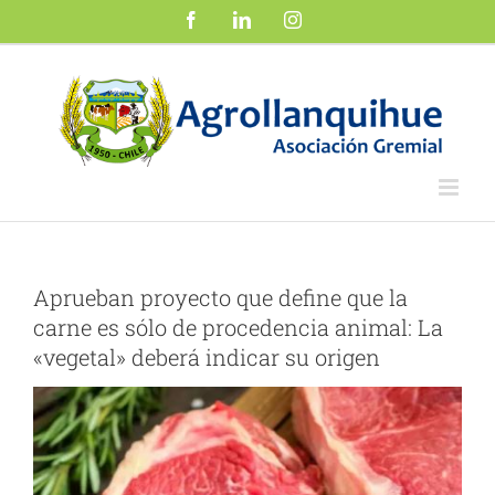
Saltar
Facebook
LinkedIn
Instagram
al
contenido
Aprueban proyecto que define que la
carne es sólo de procedencia animal: La
«vegetal» deberá indicar su origen
Ver
imagen
más
grande