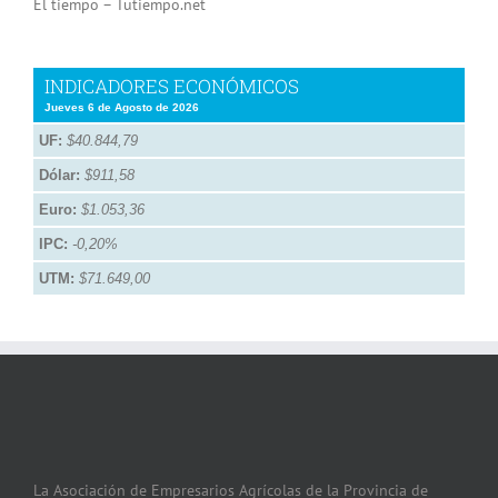
El tiempo – Tutiempo.net
INDICADORES ECONÓMICOS
Jueves 6 de Agosto de 2026
UF:
$40.844,79
Dólar:
$911,58
Euro:
$1.053,36
IPC:
-0,20%
UTM:
$71.649,00
La Asociación de Empresarios Agrícolas de la Provincia de