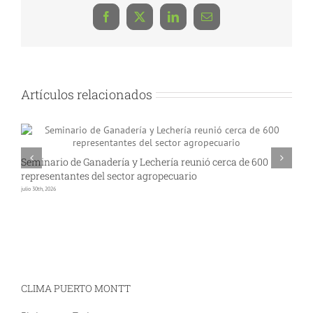
Facebook
X
LinkedIn
Correo
electrónico
Artículos relacionados
Seminario de Ganadería y Lechería reunió cerca de 600
A
representantes del sector agropecuario
p
julio 30th, 2026
jul
CLIMA PUERTO MONTT