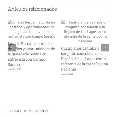
Artículos relacionados
Ignacio Besoain aborda los
Cuatro años de trabajo
A
de
desafíos y oportunidades de
conjunto consolidan a la
i
s
la ganadería bovina en
Región de Los Lagos como
p
entrevista con Campo
referente de la carne bovina
l
Sureño
nacional
s
julio 13th, 2026
julio 6th, 2026
jun
CLIMA PUERTO MONTT