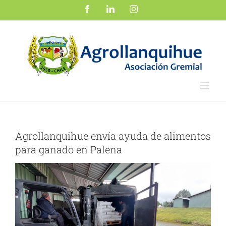
Saltar
Facebook
LinkedIn
Instagram
al
contenido
Agrollanquihue envía ayuda de alimentos
para ganado en Palena
Ver
imagen
más
grande