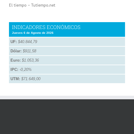
El tiempo – Tutiempo.net
INDICADORES ECONÓMICOS
Jueves 6 de Agosto de 2026
UF:
$40.844,79
Dólar:
$911,58
Euro:
$1.053,36
IPC:
-0,20%
UTM:
$71.649,00