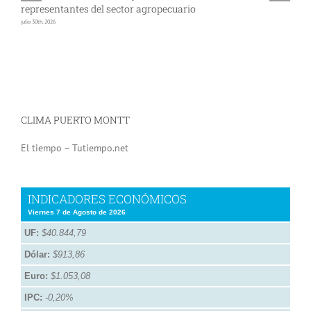
representantes del sector agropecuario
p
julio 30th, 2026
jul
CLIMA PUERTO MONTT
El tiempo – Tutiempo.net
INDICADORES ECONÓMICOS
Viernes 7 de Agosto de 2026
UF:
$40.844,79
Dólar:
$913,86
Euro:
$1.053,08
IPC:
-0,20%