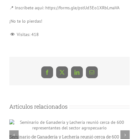
📍 Inscríbete aquí: https://forms.gle/pstUd3Eo1XRbLmaVA
¡No te lo pierdas!
Visitas:
418
Facebook
X
LinkedIn
Correo
electrónico
Artículos relacionados
Seminario de Ganadería y Lechería reunió cerca de 600
A