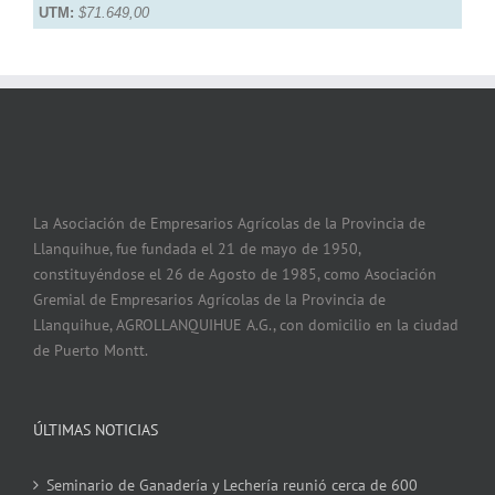
UTM:
$71.649,00
La Asociación de Empresarios Agrícolas de la Provincia de
Llanquihue, fue fundada el 21 de mayo de 1950,
constituyéndose el 26 de Agosto de 1985, como Asociación
Gremial de Empresarios Agrícolas de la Provincia de
Llanquihue, AGROLLANQUIHUE A.G., con domicilio en la ciudad
de Puerto Montt.
ÚLTIMAS NOTICIAS
Seminario de Ganadería y Lechería reunió cerca de 600