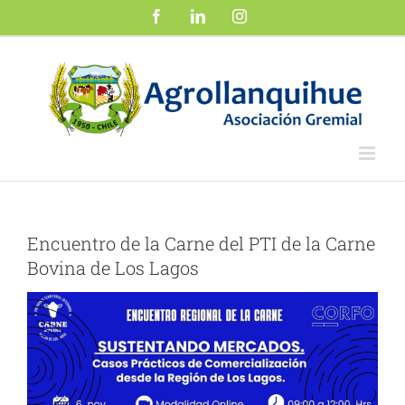
Saltar
Facebook
LinkedIn
Instagram
al
contenido
Encuentro de la Carne del PTI de la Carne
Bovina de Los Lagos
Ver
imagen
más
grande