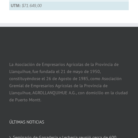
UTM:
$71.649,00
La Asociación de Empresarios Agrícolas de la Provincia de
Llanquihue, fue fundada el 21 de mayo de 1950,
constituyéndose el 26 de Agosto de 1985, como Asociación
Gremial de Empresarios Agrícolas de la Provincia de
Llanquihue, AGROLLANQUIHUE A.G., con domicilio en la ciudad
de Puerto Montt.
ÚLTIMAS NOTICIAS
Seminario de Ganadería y Lechería reunió cerca de 600