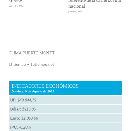
referente de la carne bovina
l
Sureño
nacional
s
julio 13th, 2026
julio 6th, 2026
jun
CLIMA PUERTO MONTT
El tiempo – Tutiempo.net
INDICADORES ECONÓMICOS
Domingo 9 de Agosto de 2026
UF:
$40.844,79
Dólar:
$913,86
Euro:
$1.053,08
IPC:
-0,20%