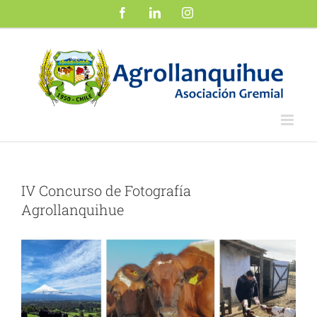
Saltar
Facebook
LinkedIn
Instagram
al
contenido
IV Concurso de Fotografía
Agrollanquihue
Ver
imagen
más
grande