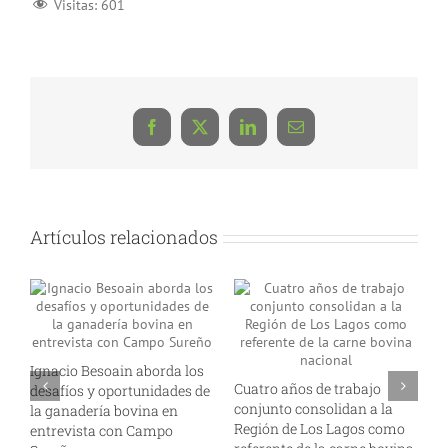
Visitas:
601
Facebook
X
LinkedIn
Correo
electrónico
Artículos relacionados
Ignacio Besoain aborda los
Cuatro años de trabajo
A
de
desafíos y oportunidades de
conjunto consolidan a la
i
s
la ganadería bovina en
Región de Los Lagos como
p
entrevista con Campo