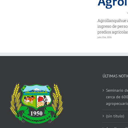
Agrollanquihue 
ingreso de perso
predios agrícola
julio 21st, 2026
ÚLTIMAS NOTI
Seminario de
cerca de 600
agropecuari
(sin título)