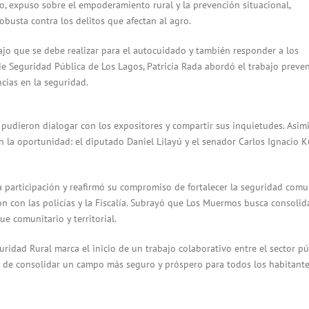
, expuso sobre el empoderamiento rural y la prevención situacional,
busta contra los delitos que afectan al agro.
ajo que se debe realizar para el autocuidado y también responder a los
de Seguridad Pública de Los Lagos, Patricia Rada abordó el trabajo preve
ncias en la seguridad.
pudieron dialogar con los expositores y compartir sus inquietudes. Asim
 la oportunidad: el diputado Daniel Lilayú y el senador Carlos Ignacio K
 la participación y reafirmó su compromiso de fortalecer la seguridad com
ón con las policías y la Fiscalía. Subrayó que Los Muermos busca consolid
e comunitario y territorial.
idad Rural marca el inicio de un trabajo colaborativo entre el sector pú
ivo de consolidar un campo más seguro y próspero para todos los habitante