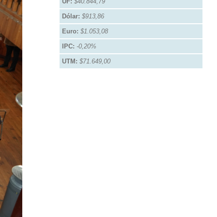
UF:
$40.844,79
Dólar:
$913,86
Euro:
$1.053,08
IPC:
-0,20%
UTM:
$71.649,00