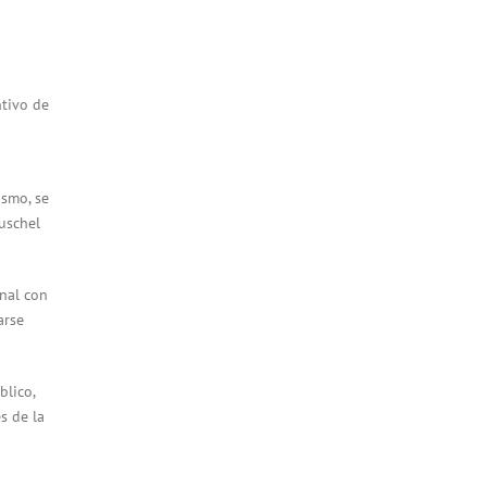
ntivo de
ismo, se
uschel
unal con
arse
blico,
s de la