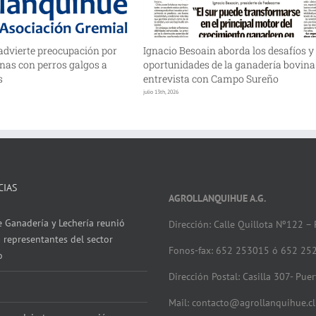
advierte preocupación por
Ignacio Besoain aborda los desafíos y
nas con perros galgos a
oportunidades de la ganadería bovina
s
entrevista con Campo Sureño
julio 13th, 2026
CIAS
AGROLLANQUIHUE A.G.
 Ganadería y Lechería reunió
Dirección: Calle Quillota Nº122 –
 representantes del sector
Fonos-fax: 652 253015 ó 652 25
o
Dirección Postal: Casilla 307- Pue
Mail: contacto@agrollanquihue.cl