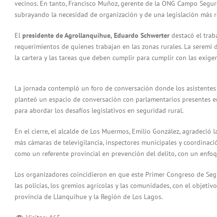
vecinos. En tanto, Francisco Muñoz, gerente de la ONG Campo Seguro
subrayando la necesidad de organización y de una legislación más ro
El
presidente de Agrollanquihue, Eduardo Schwerter
destacó el trab
requerimientos de quienes trabajan en las zonas rurales. La seremi 
la cartera y las tareas que deben cumplir para cumplir con las exige
La jornada contempló un foro de conversación donde los asistentes 
planteó un espacio de conversación con parlamentarios presentes en
para abordar los desafíos legislativos en seguridad rural.
En el cierre, el alcalde de Los Muermos, Emilio González, agradeció
más cámaras de televigilancia, inspectores municipales y coordinaci
como un referente provincial en prevención del delito, con un enfoqu
Los organizadores coincidieron en que este Primer Congreso de Segur
las policías, los gremios agrícolas y las comunidades, con el objet
provincia de Llanquihue y la Región de Los Lagos.