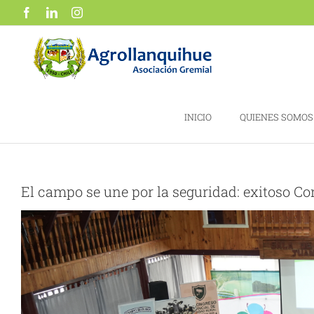
Saltar
Facebook
LinkedIn
Instagram
al
contenido
INICIO
QUIENES SOMOS
El campo se une por la seguridad: exitoso 
Ver
imagen
más
grande