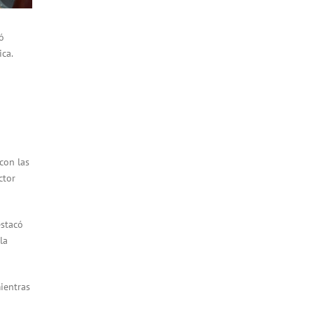
ó
ica.
con las
ctor
estacó
la
ientras