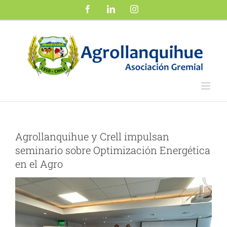
Saltar
Facebook
LinkedIn
Instagram
al
contenido
Agrollanquihue y Crell impulsan
seminario sobre Optimización Energética
en el Agro
Ver
imagen
más
grande