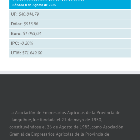
Sábado 8 de Agosto de 2026
UF:
$40.844,79
Dólar:
$913,86
Euro:
$1.053,08
IPC:
-0,20%
UTM:
$71.649,00
La Asociación de Empresarios Agrícolas de la Provincia de
Llanquihue, fue fundada el 21 de mayo de 1950,
constituyéndose el 26 de Agosto de 1985, como Asociación
Gremial de Empresarios Agrícolas de la Provincia de