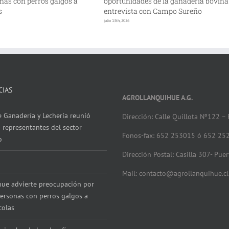
nas con perros galgos a
oportunidades de la ganadería bovina
s
entrevista con Campo Sureño
julio 13th, 2026
CIAS
AGROLLANQUIHUE A.G.
 Ganadería y Lechería reunió
Dirección: Calle Quillota Nº122 –
 representantes del sector
Fonos-fax: 652 253015 ó 652 25
o
Dirección Postal: Casilla 307- Pue
Mail: contacto@agrollanquihue.cl
hue advierte preocupación por
ersonas con perros galgos a
colas