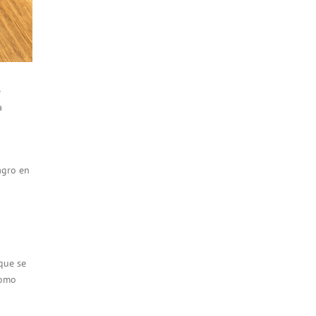
e
a
agro en
 que se
Como