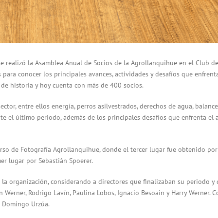
e realizó la Asamblea Anual de Socios de la Agrollanquihue en el Club d
para conocer los principales avances, actividades y desafíos que enfrent
de historia y hoy cuenta con más de 400 socios.
ctor, entre ellos energía, perros asilvestrados, derechos de agua, balance
te el último periodo, además de los principales desafíos que enfrenta el 
rso de Fotografía Agrollanquihue, donde el tercer lugar fue obtenido por
er lugar por Sebastián Spoerer.
e la organización, considerando a directores que finalizaban su periodo y
ón Werner, Rodrigo Lavín, Paulina Lobos, Ignacio Besoain y Harry Werner. 
sé Domingo Urzúa.