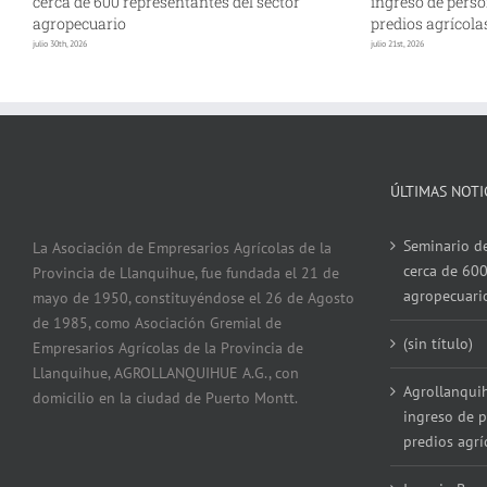
cerca de 600 representantes del sector
ingreso de perso
agropecuario
predios agrícola
julio 30th, 2026
julio 21st, 2026
ÚLTIMAS NOTI
Seminario de
La Asociación de Empresarios Agrícolas de la
cerca de 600
Provincia de Llanquihue, fue fundada el 21 de
agropecuari
mayo de 1950, constituyéndose el 26 de Agosto
de 1985, como Asociación Gremial de
(sin título)
Empresarios Agrícolas de la Provincia de
Llanquihue, AGROLLANQUIHUE A.G., con
Agrollanqui
domicilio en la ciudad de Puerto Montt.
ingreso de p
predios agrí