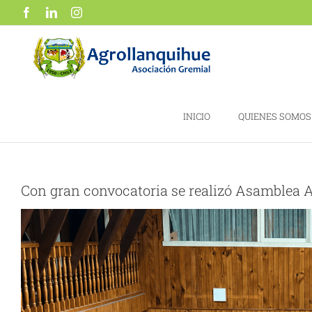
Saltar
Facebook
LinkedIn
Instagram
al
contenido
INICIO
QUIENES SOMOS
Con gran convocatoria se realizó Asamblea
Ver
imagen
más
grande