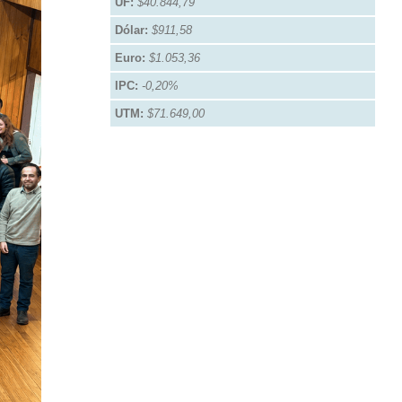
UF:
$40.844,79
Dólar:
$911,58
Euro:
$1.053,36
IPC:
-0,20%
UTM:
$71.649,00