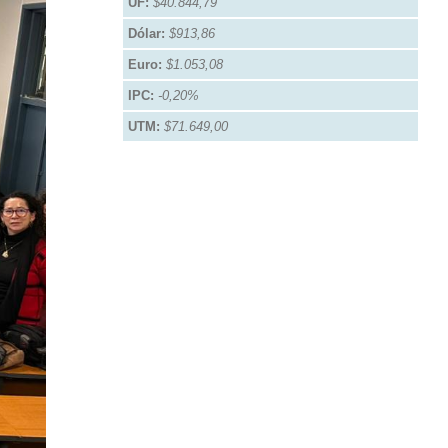
UF:
$40.844,79
Dólar:
$913,86
Euro:
$1.053,08
IPC:
-0,20%
UTM:
$71.649,00