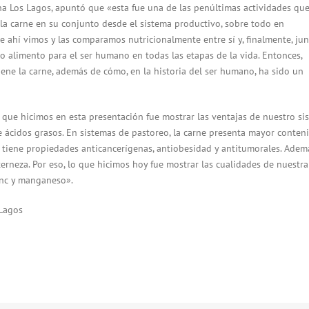
na Los Lagos, apuntó que «esta fue una de las penúltimas actividades qu
la carne en su conjunto desde el sistema productivo, sobre todo en
e ahí vimos y las comparamos nutricionalmente entre sí y, finalmente, jun
mo alimento para el ser humano en todas las etapas de la vida. Entonces,
ene la carne, además de cómo, en la historia del ser humano, ha sido un
o que hicimos en esta presentación fue mostrar las ventajas de nuestro si
e ácidos grasos. En sistemas de pastoreo, la carne presenta mayor conten
e tiene propiedades anticancerígenas, antiobesidad y antitumorales. Ademá
erneza. Por eso, lo que hicimos hoy fue mostrar las cualidades de nuestra
zinc y manganeso».
 Lagos