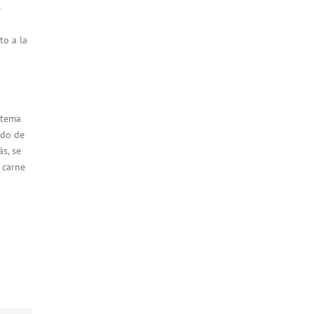
e
to a la
stema
ido de
s, se
 carne