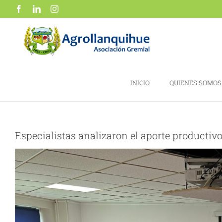
Saltar
Facebook
LinkedIn
Instagram
al
contenido
INICIO
QUIENES SOMOS
Especialistas analizaron el aporte productivo
Ver
imagen
más
grande