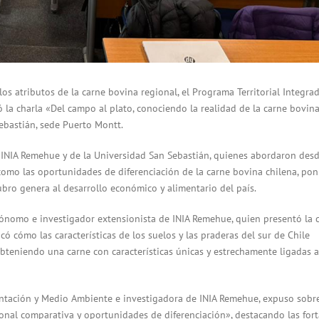
os atributos de la carne bovina regional, el Programa Territorial Integrad
ó la charla «Del campo al plato, conociendo la realidad de la carne bovin
ebastián, sede Puerto Montt.
de INIA Remehue y de la Universidad San Sebastián, quienes abordaron des
í como las oportunidades de diferenciación de la carne bovina chilena, po
rubro genera al desarrollo económico y alimentario del país.
rónomo e investigador extensionista de INIA Remehue, quien presentó la 
ó cómo las características de los suelos y las praderas del sur de Chile
bteniendo una carne con características únicas y estrechamente ligadas a
mentación y Medio Ambiente e investigadora de INIA Remehue, expuso sobr
onal comparativa y oportunidades de diferenciación», destacando las fort