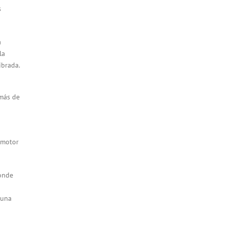
s
a
la
ibrada.
emás de
 motor
donde
 una