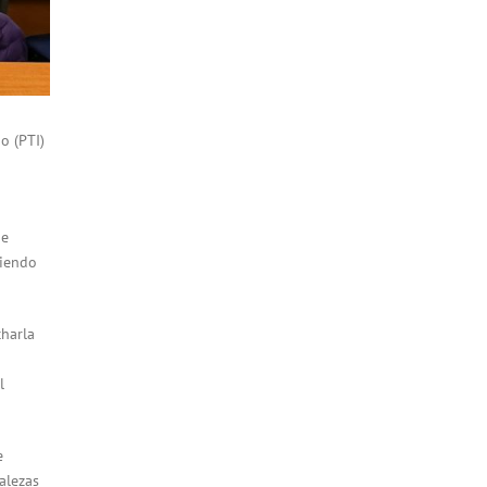
o (PTI)
a
de
niendo
charla
l
e
alezas