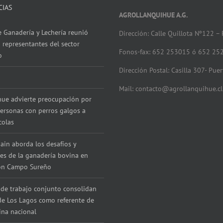
CIAS
AGROLLANQUIHUE A.G.
 Ganadería y Lechería reunió
Dirección: Calle Quillota Nº122 –
 representantes del sector
Fonos-fax: 652 253015 ó 652 25
o
Dirección Postal: Casilla 307- Pue
Mail: contacto@agrollanquihue.cl
hue advierte preocupación por
ersonas con perros galgos a
colas
ain aborda los desafíos y
es de la ganadería bovina en
con Campo Sureño
de trabajo conjunto consolidan
de Los Lagos como referente de
ina nacional