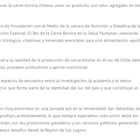
cionar la carne bovina chilena como un producto con valor agregado en lo
 de Vinculación con el Medio de la carrera de Nutrición y Dietética de l
ción Esencial: El Rol de la Carne Bovina en la Salud Humana», relevando 
 biológico, vitaminas y minerales esenciales para una alimentación equil
ad a la realidad de la producción de carne bovina en el sur de Chile, ad
tos, procesos productivos y aporte nutricional.
espacios de encuentro entre la investigación, la academia y el sector
ivo que forma parte de la identidad del sur del país y que constituye un
que «hoy estuvimos en una jornada acá en la Universidad San Sebastián, 
 produjo, probablemente, lo que siempre esperamos: esta unión entre los
stián, con los productores ganaderos y los servicios públicos, generando
stos desafíos desde la Región de Los Lagos».