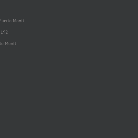
 Puerto Montt
2192
rto Montt