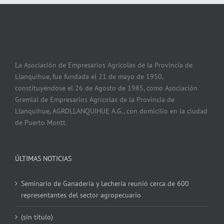
La Asociación de Empresarios Agrícolas de la Provincia de
Llanquihue, fue fundada el 21 de mayo de 1950,
constituyéndose el 26 de Agosto de 1985, como Asociación
Gremial de Empresarios Agrícolas de la Provincia de
Llanquihue, AGROLLANQUIHUE A.G., con domicilio en la ciudad
de Puerto Montt.
ÚLTIMAS NOTICIAS
Seminario de Ganadería y Lechería reunió cerca de 600
representantes del sector agropecuario
(sin título)