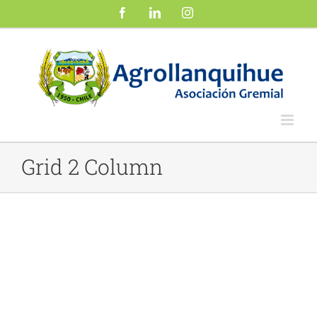
Saltar
Facebook
LinkedIn
Instagram
al
contenido
Grid 2 Column