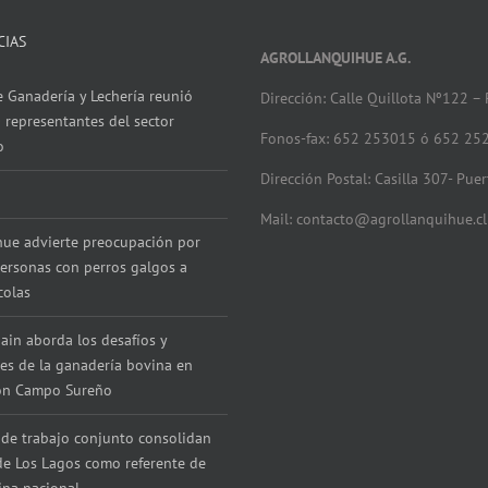
CIAS
AGROLLANQUIHUE A.G.
 Ganadería y Lechería reunió
Dirección: Calle Quillota Nº122 –
 representantes del sector
Fonos-fax: 652 253015 ó 652 25
o
Dirección Postal: Casilla 307- Pue
Mail: contacto@agrollanquihue.cl
hue advierte preocupación por
ersonas con perros galgos a
colas
ain aborda los desafíos y
es de la ganadería bovina en
con Campo Sureño
de trabajo conjunto consolidan
de Los Lagos como referente de
ina nacional