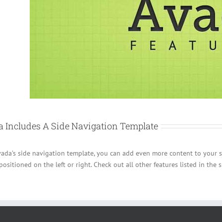
 Includes A Side Navigation Template
ada’s side navigation template, you can add even more content to your sit
positioned on the left or right. Check out all other features listed in the