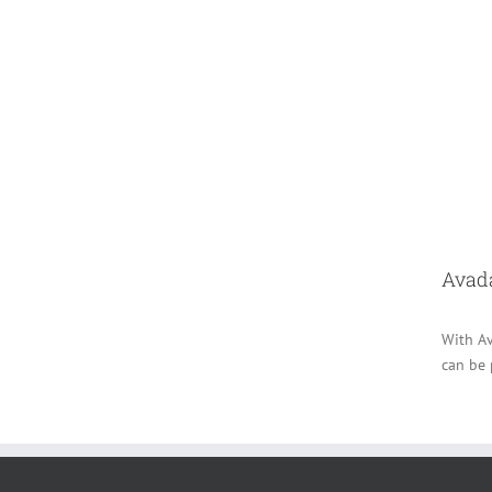
Avada
With Av
can be 