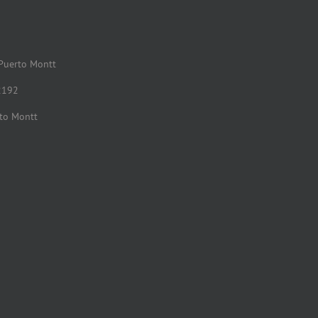
 Puerto Montt
2192
rto Montt