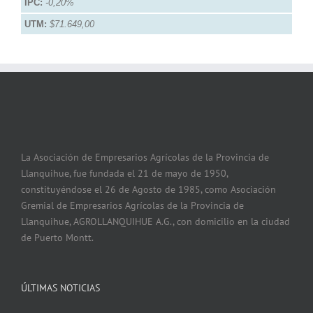
IPC:
-0,20%
UTM:
$71.649,00
La Asociación de Empresarios Agrícolas de la Provincia de
Llanquihue, fue fundada el 21 de mayo de 1950,
constituyéndose el 26 de Agosto de 1985, como Asociación
Gremial de Empresarios Agrícolas de la Provincia de
Llanquihue, AGROLLANQUIHUE A.G., con domicilio en la ciudad
de Puerto Montt.
ÚLTIMAS NOTICIAS