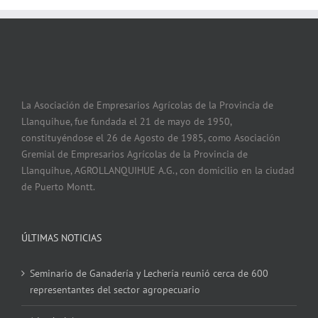
La Asociación de Empresarios Agrícolas de la Provincia de
Llanquihue, fue fundada el 21 de mayo de 1950,
constituyéndose el 26 de Agosto de 1985, como Asociación
Gremial de Empresarios Agrícolas de la Provincia de
Llanquihue, AGROLLANQUIHUE A.G., con domicilio en la ciudad
de Puerto Montt.
ÚLTIMAS NOTICIAS
Seminario de Ganadería y Lechería reunió cerca de 600
representantes del sector agropecuario