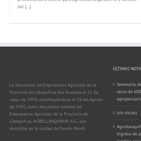
del [...]
ÚLTIMAS NOTI
Seminario de
La Asociación de Empresarios Agrícolas de la
cerca de 600
Provincia de Llanquihue, fue fundada el 21 de
agropecuari
mayo de 1950, constituyéndose el 26 de Agosto
de 1985, como Asociación Gremial de
(sin título)
Empresarios Agrícolas de la Provincia de
Llanquihue, AGROLLANQUIHUE A.G., con
Agrollanqui
domicilio en la ciudad de Puerto Montt.
ingreso de p
predios agrí