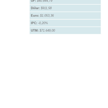
UF:
$40.844,79
Dólar:
$911,58
Euro:
$1.053,36
IPC:
-0,20%
UTM:
$71.649,00