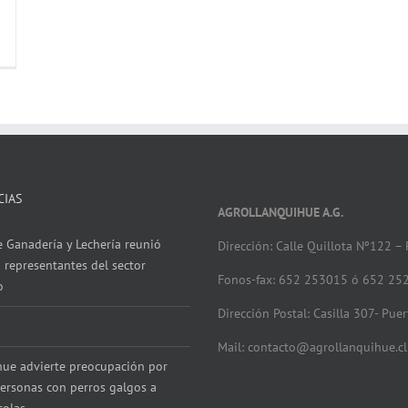
CIAS
AGROLLANQUIHUE A.G.
 Ganadería y Lechería reunió
Dirección: Calle Quillota Nº122 –
 representantes del sector
Fonos-fax: 652 253015 ó 652 25
o
Dirección Postal: Casilla 307- Pue
Mail: contacto@agrollanquihue.cl
hue advierte preocupación por
ersonas con perros galgos a
colas