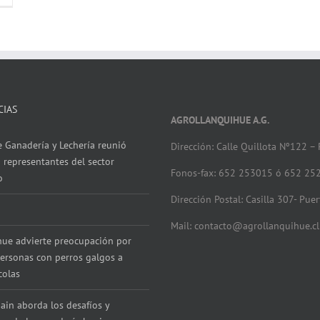
CIAS
AGROLLANQUIHUE A.G.
 Ganadería y Lechería reunió
Dirección: Calle Quillota Nº122 –
 representantes del sector
Fonos-fax: 652 253015 ó 652 25
o
Dirección Postal: Casilla 307- Pue
Mail: contacto@agrollanquihue.cl
hue advierte preocupación por
ersonas con perros galgos a
colas
ain aborda los desafíos y