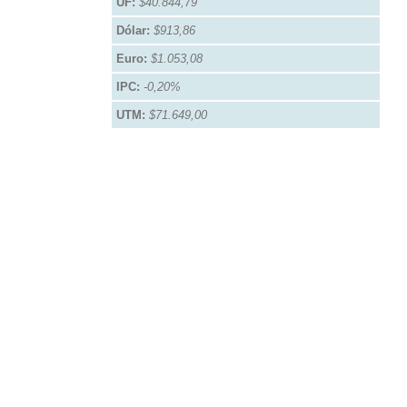
UF:
$40.844,79
Dólar:
$913,86
Euro:
$1.053,08
IPC:
-0,20%
UTM:
$71.649,00