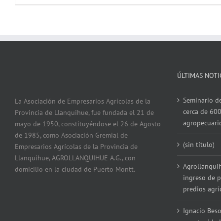
ÚLTIMAS NOTI
Seminario de
La Asociación de Empresarios Agrícolas de la
cerca de 600
Provincia de Llanquihue, fue fundada el 21 de
agropecuari
mayo de 1950, constituyéndose el 26 de Agosto
de 1985, como Asociación Gremial de
(sin título)
Empresarios Agrícolas de la Provincia de
Llanquihue, AGROLLANQUIHUE A.G., con
Agrollanqui
domicilio en la ciudad de Puerto Montt.
ingreso de p
predios agrí
Ignacio Beso