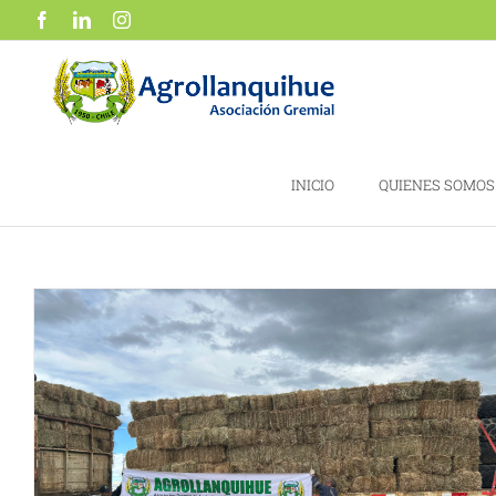
Saltar
Facebook
LinkedIn
Instagram
al
contenido
INICIO
QUIENES SOMOS