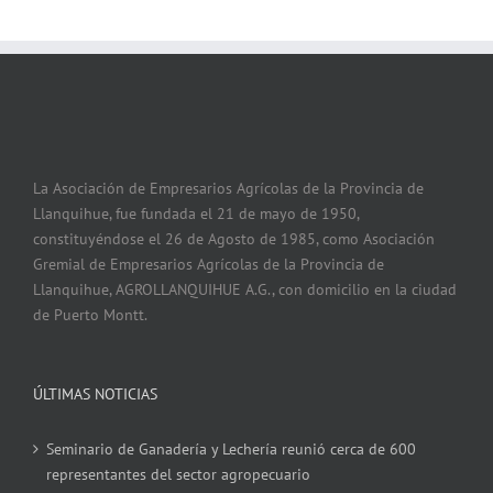
La Asociación de Empresarios Agrícolas de la Provincia de
Llanquihue, fue fundada el 21 de mayo de 1950,
constituyéndose el 26 de Agosto de 1985, como Asociación
Gremial de Empresarios Agrícolas de la Provincia de
Llanquihue, AGROLLANQUIHUE A.G., con domicilio en la ciudad
de Puerto Montt.
ÚLTIMAS NOTICIAS
Seminario de Ganadería y Lechería reunió cerca de 600
representantes del sector agropecuario