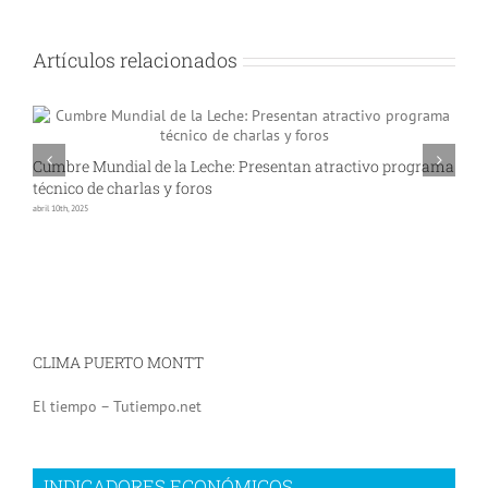
Artículos relacionados
Cumbre Mundial de la Leche: Presentan atractivo programa
S
técnico de charlas y foros
n
abril 10th, 2025
oc
CLIMA PUERTO MONTT
El tiempo – Tutiempo.net
INDICADORES ECONÓMICOS