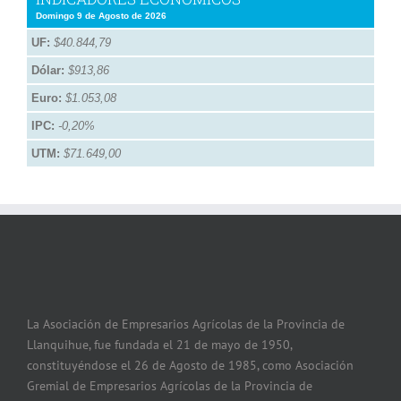
Domingo 9 de Agosto de 2026
UF:
$40.844,79
Dólar:
$913,86
Euro:
$1.053,08
IPC:
-0,20%
UTM:
$71.649,00
La Asociación de Empresarios Agrícolas de la Provincia de
Llanquihue, fue fundada el 21 de mayo de 1950,
constituyéndose el 26 de Agosto de 1985, como Asociación
Gremial de Empresarios Agrícolas de la Provincia de