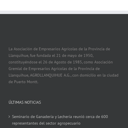
La Asociación de Empresarios Agrícolas de la Provincia de
Llanquihue, fue fundada el 21 de mayo de 1950,
constituyéndose el 26 de Agosto de 1985, como Asociación
Gremial de Empresarios Agrícolas de la Provincia de
Llanquihue, AGROLLANQUIHUE A.G., con domicilio en la ciudad
de Puerto Montt.
ÚLTIMAS NOTICIAS
Seminario de Ganadería y Lechería reunió cerca de 600
representantes del sector agropecuario