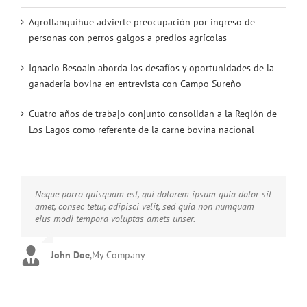
Agrollanquihue advierte preocupación por ingreso de
personas con perros galgos a predios agrícolas
Ignacio Besoain aborda los desafíos y oportunidades de la
ganadería bovina en entrevista con Campo Sureño
Cuatro años de trabajo conjunto consolidan a la Región de
Los Lagos como referente de la carne bovina nacional
Neque porro quisquam est, qui dolorem ipsum quia dolor sit
Aliquam erat volutpat. Quisque at est id ligula facilisis
amet, consec tetur, adipisci velit, sed quia non numquam
laoreet eget pulvinar nibh. Suspendisse at ultrices dui.
eius modi tempora voluptas amets unser.
Curabitur ac felis arcu sadips ipsums fugiats nemis.
John Doe
Luke Beck
,
My Company
,
Theme Fusion