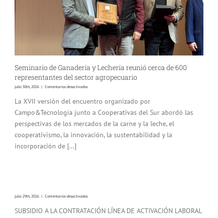
Seminario de Ganadería y Lechería reunió cerca de 600
representantes del sector agropecuario
en
julio 30th, 2026
|
Comentarios desactivados
Seminario
de
La XVII versión del encuentro organizado por
Ganadería
y
Campo&Tecnología junto a Cooperativas del Sur abordó las
Lechería
reunió
perspectivas de los mercados de la carne y la leche, el
cerca
cooperativismo, la innovación, la sustentabilidad y la
de
600
incorporación de [...]
representantes
del
sector
agropecuario
en
julio 29th, 2026
|
Comentarios desactivados
SUBSIDIO A LA CONTRATACIÓN LÍNEA DE ACTIVACIÓN LABORAL