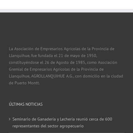
La Asociación de Empresarios Agrícolas de la Provincia de
Llanquihue, fue fundada el 21 de mayo de 1950,
constituyéndose el 26 de Agosto de 1985, como Asociación
Gremial de Empresarios Agrícolas de la Provincia de
Llanquihue, AGROLLANQUIHUE A.G., con domicilio en la ciudad
de Puerto Montt.
ÚLTIMAS NOTICIAS
Seminario de Ganadería y Lechería reunió cerca de 600
representantes del sector agropecuario