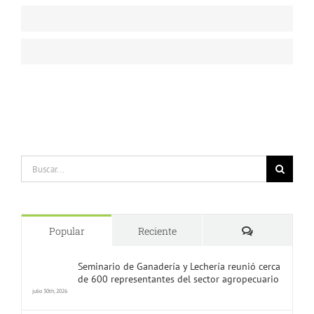
Graphic Design
85%
WordPress
100%
Buscar:
Comentarios
Popular
Reciente
Seminario de Ganadería y Lechería reunió cerca
de 600 representantes del sector agropecuario
julio 30th, 2026