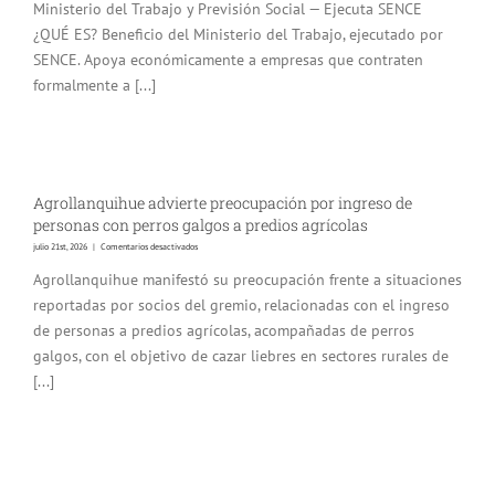
Ministerio del Trabajo y Previsión Social — Ejecuta SENCE
¿QUÉ ES? Beneficio del Ministerio del Trabajo, ejecutado por
SENCE. Apoya económicamente a empresas que contraten
formalmente a [...]
Agrollanquihue advierte preocupación por ingreso de
personas con perros galgos a predios agrícolas
en
julio 21st, 2026
|
Comentarios desactivados
Agrollanquihue
advierte
Agrollanquihue manifestó su preocupación frente a situaciones
preocupación
por
reportadas por socios del gremio, relacionadas con el ingreso
ingreso
de
de personas a predios agrícolas, acompañadas de perros
personas
galgos, con el objetivo de cazar liebres en sectores rurales de
con
perros
[...]
galgos
a
predios
agrícolas