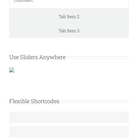
cillumsert.
Tab Item 2
Tab Item 3
Use Sliders Anywhere
Flexible Shortcodes
Web Design
90%
HTML/CSS
95%